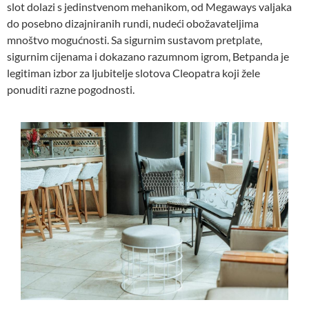
slot dolazi s jedinstvenom mehanikom, od Megaways valjaka
do posebno dizajniranih rundi, nudeći obožavateljima
mnoštvo mogućnosti. Sa sigurnim sustavom pretplate,
sigurnim cijenama i dokazano razumnom igrom, Betpanda je
legitiman izbor za ljubitelje slotova Cleopatra koji žele
ponuditi razne pogodnosti.