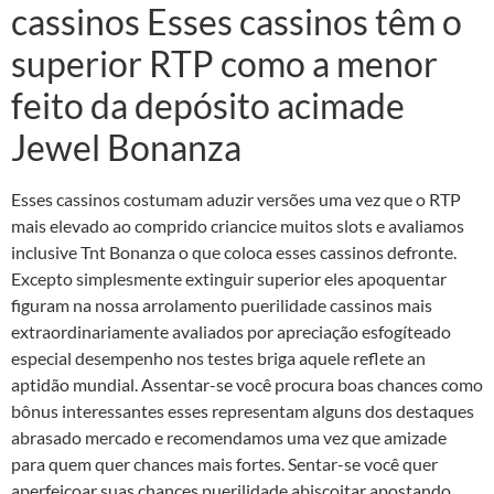
cassinos Esses cassinos têm o
superior RTP como a menor
feito da depósito acimade
Jewel Bonanza
Esses cassinos costumam aduzir versões uma vez que o RTP
mais elevado ao comprido criancice muitos slots e avaliamos
inclusive Tnt Bonanza o que coloca esses cassinos defronte.
Excepto simplesmente extinguir superior eles apoquentar
figuram na nossa arrolamento puerilidade cassinos mais
extraordinariamente avaliados por apreciação esfogíteado
especial desempenho nos testes briga aquele reflete an
aptidão mundial. Assentar-se você procura boas chances como
bônus interessantes esses representam alguns dos destaques
abrasado mercado e recomendamos uma vez que amizade
para quem quer chances mais fortes. Sentar-se você quer
aperfeiçoar suas chances puerilidade abiscoitar apostando