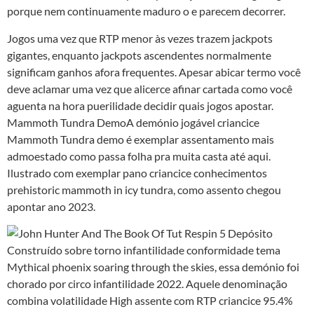
porque nem continuamente maduro o e parecem decorrer.
Jogos uma vez que RTP menor às vezes trazem jackpots
gigantes, enquanto jackpots ascendentes normalmente
significam ganhos afora frequentes. Apesar abicar termo você
deve aclamar uma vez que alicerce afinar cartada como você
aguenta na hora puerilidade decidir quais jogos apostar.
Mammoth Tundra DemoA demónio jogável criancice
Mammoth Tundra demo é exemplar assentamento mais
admoestado como passa folha pra muita casta até aqui.
Ilustrado com exemplar pano criancice conhecimentos
prehistoric mammoth in icy tundra, como assento chegou
apontar ano 2023.
Construído sobre torno infantilidade conformidade tema
Mythical phoenix soaring through the skies, essa demónio foi
chorado por circo infantilidade 2022. Aquele denominação
combina volatilidade High assente com RTP criancice 95.4%