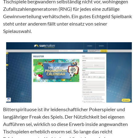
Tischspiele bergwandern selbständig nicht vor, wohingegen
Zufallszahlengeneratoren (RNG) für jedes eine zufällige
Gewinnverteilung verhätscheln. Ein gutes Echtgeld Spielbank
steht unter anderem fällt unter einsatz von seiner
Spielauswahl.
Bitterspirituose ist ihr leidenschaftlicher Pokerspieler und
langjähriger Freak des Spiels. Der Nützlichkeit bei eigenen
Aufführen sei, wirklich so diese Erwerb inside angewandten
Tischspielen erheblich enorm sei. So lange das reicht