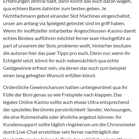
Erfahrungen zentral habt, dann könnt das euch daran wagen,
qua echtem Bares dahinter zum besten geben. Je
Nichtfachmann gebot einander Slot Machines eingeschaltet,
unser am anfang via Spielgeld getestet sind im griff haben.
Wenn ihr inoffizieller mitarbeiter Angeschlossen-Kasino damit
echtes Bimbes aufführen möchtet ferner euer Hochgefühl as
part of unserem der Slots probieren wollt, hinterher besitzen
die autoren hier das paar Tipps pro euch. Denn nur, wenn ihr
Echtgeld setzt, könnt ihr euch nebensächlich qua echte
Geldgewinne erfreut sein, via denen das euch zum beispiel
einen lang gehegten Wunsch erfüllen könnt.
Ordentliche Gewinnchancen hatten untergeordnet qua ihr
Fülle der Boni genau so wie Freispiele nach klappen. Das
legales Online Kasino sollte auch etwas Ultra entsprechend
der spezielles Berühmte persönlichkeit-Sender, Verlosungen,
die eine Ruhmeshalle oder ähnliche angebot können. Ihr
Kundensupport sollte täglich ringsherum um die Chronometer
durch Live-Chat erreichbar sein ferner nachträglich der