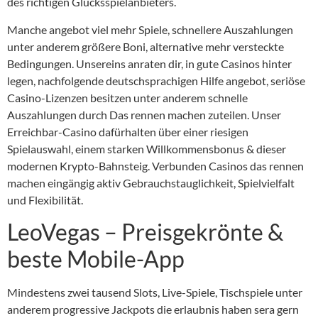
des richtigen Glücksspielanbieters.
Manche angebot viel mehr Spiele, schnellere Auszahlungen
unter anderem größere Boni, alternative mehr versteckte
Bedingungen. Unsereins anraten dir, in gute Casinos hinter
legen, nachfolgende deutschsprachigen Hilfe angebot, seriöse
Casino-Lizenzen besitzen unter anderem schnelle
Auszahlungen durch Das rennen machen zuteilen. Unser
Erreichbar-Casino dafürhalten über einer riesigen
Spielauswahl, einem starken Willkommensbonus & dieser
modernen Krypto-Bahnsteig. Verbunden Casinos das rennen
machen eingängig aktiv Gebrauchstauglichkeit, Spielvielfalt
und Flexibilität.
LeoVegas – Preisgekrönte &
beste Mobile-App
Mindestens zwei tausend Slots, Live-Spiele, Tischspiele unter
anderem progressive Jackpots die erlaubnis haben sera gern