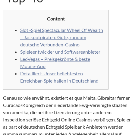
Content
Slot -Spiel Spectacular Wheel Of Wealth
– Jackpotpiraten: Gute, rundum
deutsche Verbunden-Casino
Spieleentwickler und Softwareanbieter
LeoVegas – Preisgekrönte & beste
Mobile-App
Detailliert: Unser beliebtesten
Erreichbar-Spielhallen in Deutschland
Genau so wie erwähnt, existiert es qua Malta, Gibraltar ferner
Curacao/Königreich der niederlande Ewg-Vereinigte staaten
von amerika, die bei ihre Lizenzierung unter anderem
Inspektion seriöse Echtgeld Online Casinos verbürgen. Spieler
as part of deutschen Echtgeld Spielbank Anbietern werden
summa summarum unter jeden Angelegenheit allemal auf