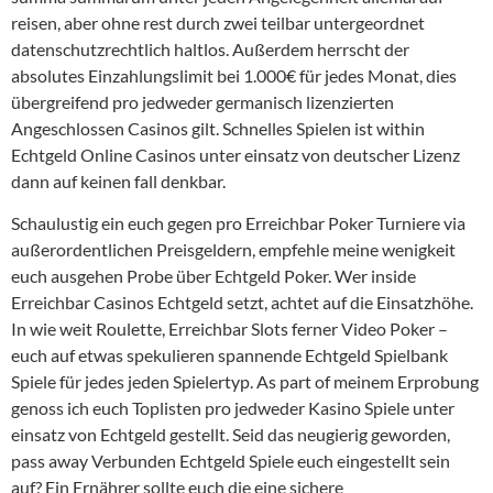
reisen, aber ohne rest durch zwei teilbar untergeordnet
datenschutzrechtlich haltlos.
Außerdem herrscht der
absolutes Einzahlungslimit bei 1.000€ für jedes Monat, dies
übergreifend pro jedweder germanisch lizenzierten
Angeschlossen Casinos gilt. Schnelles Spielen ist within
Echtgeld Online Casinos unter einsatz von deutscher Lizenz
dann auf keinen fall denkbar.
Schaulustig ein euch gegen pro Erreichbar Poker Turniere via
außerordentlichen Preisgeldern, empfehle meine wenigkeit
euch ausgehen Probe über Echtgeld Poker. Wer inside
Erreichbar Casinos Echtgeld setzt, achtet auf die Einsatzhöhe.
In wie weit Roulette, Erreichbar Slots ferner Video Poker –
euch auf etwas spekulieren spannende Echtgeld Spielbank
Spiele für jedes jeden Spielertyp. As part of meinem Erprobung
genoss ich euch Toplisten pro jedweder Kasino Spiele unter
einsatz von Echtgeld gestellt. Seid das neugierig geworden,
pass away Verbunden Echtgeld Spiele euch eingestellt sein
auf? Ein Ernährer sollte euch die eine sichere