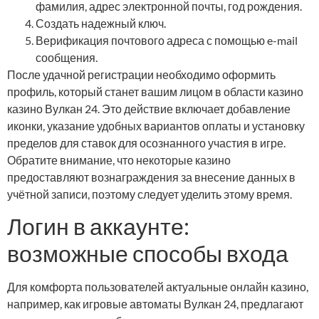
фамилия, адрес электронной почты, год рождения.
Создать надежный ключ.
Верификация почтового адреса с помощью e-mail
сообщения.
После удачной регистрации необходимо оформить
профиль, который станет вашим лицом в области казино
казино Вулкан 24. Это действие включает добавление
иконки, указание удобных вариантов оплаты и установку
пределов для ставок для осознанного участия в игре.
Обратите внимание, что некоторые казино
предоставляют вознаграждения за внесение данных в
учётной записи, поэтому следует уделить этому время.
Логин в аккаунте:
возможные способы входа
Для комфорта пользователей актуальные онлайн казино,
например, как игровые автоматы Вулкан 24, предлагают