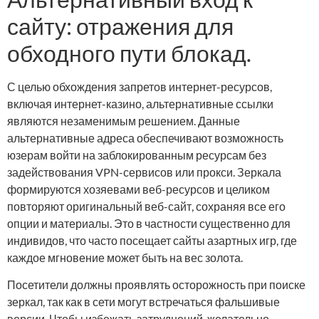
сайту: отражения для
обходного пути блокад.
С целью обхождения запретов интернет-ресурсов,
включая интернет-казино, альтернативные ссылки
являются незаменимым решением. Данные
альтернативные адреса обеспечивают возможность
юзерам войти на заблокированным ресурсам без
задействования VPN-сервисов или прокси. Зеркала
формируются хозяевами веб-ресурсов и целиком
повторяют оригинальный веб-сайт, сохраняя все его
опции и материалы. Это в частности существенно для
индивидов, что часто посещает сайты азартных игр, где
каждое мгновение может быть на вес золота.
Посетители должны проявлять осторожность при поиске
зеркал, так как в сети могут встречаться фальшивые
версии. Чтобы избежать затруднений, желательно