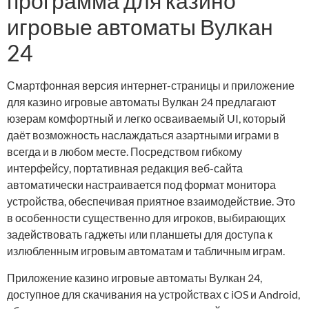
программа для казино
игровые автоматы Вулкан
24
Смартфонная версия интернет-страницы и приложение
для казино игровые автоматы Вулкан 24 предлагают
юзерам комфортный и легко осваиваемый UI, который
даёт возможность наслаждаться азартными играми в
всегда и в любом месте. Посредством гибкому
интерфейсу, портативная редакция веб-сайта
автоматически настраивается под формат монитора
устройства, обеспечивая приятное взаимодействие. Это
в особенности существенно для игроков, выбирающих
задействовать гаджеты или планшеты для доступа к
излюбленным игровым автоматам и табличным играм.
Приложение казино игровые автоматы Вулкан 24,
доступное для скачивания на устройствах с iOS и Android,