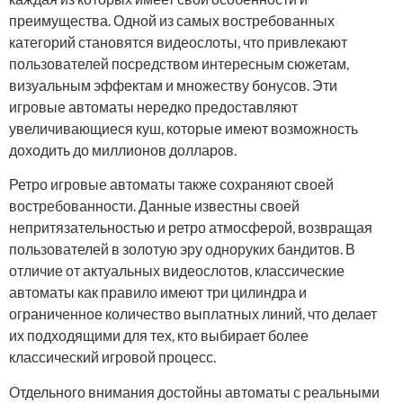
преимущества. Одной из самых востребованных
категорий становятся видеослоты, что привлекают
пользователей посредством интересным сюжетам,
визуальным эффектам и множеству бонусов. Эти
игровые автоматы нередко предоставляют
увеличивающиеся куш, которые имеют возможность
доходить до миллионов долларов.
Ретро игровые автоматы также сохраняют своей
востребованности. Данные известны своей
непритязательностью и ретро атмосферой, возвращая
пользователей в золотую эру одноруких бандитов. В
отличие от актуальных видеослотов, классические
автоматы как правило имеют три цилиндра и
ограниченное количество выплатных линий, что делает
их подходящими для тех, кто выбирает более
классический игровой процесс.
Отдельного внимания достойны автоматы с реальными