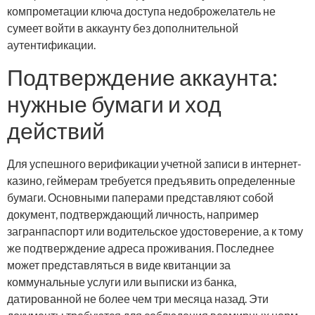
компрометации ключа доступа недоброжелатель не
сумеет войти в аккаунту без дополнительной
аутентификации.
Подтверждение аккаунта:
нужные бумаги и ход
действий
Для успешного верификации учетной записи в интернет-
казино, геймерам требуется предъявить определенные
бумаги. Основными паперами представляют собой
документ, подтверждающий личность, например
загранпаспорт или водительское удостоверение, а к тому
же подтверждение адреса проживания. Последнее
может представляться в виде квитанции за
коммунальные услуги или выписки из банка,
датированной не более чем три месяца назад. Эти