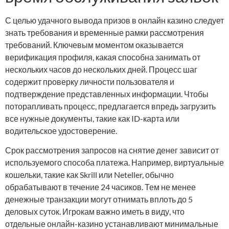
С целью удачного вывода призов в онлайн казино следует
знать требования и временные рамки рассмотрения
требований. Ключевым моментом оказывается
верификация профиля, какая способна занимать от
нескольких часов до нескольких дней. Процесс шаг
содержит проверку личности пользователя и
подтверждение представленных информации. Чтобы
поторапливать процесс, предлагается впредь загрузить
все нужные документы, такие как ID-карта или
водительское удостоверение.
Срок рассмотрения запросов на снятие денег зависит от
используемого способа платежа. Например, виртуальные
кошельки, такие как Skrill или Neteller, обычно
обрабатывают в течение 24 часиков. Тем не менее
денежные транзакции могут отнимать вплоть до 5
деловых суток. Игрокам важно иметь в виду, что
отдельные онлайн-казино устанавливают минимальные