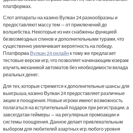
платформах.
Слот аппараты на казино Вулкан 24 разнообразны и
предоставляют массу тем — от приключений до
волшебства. Некоторые из них снабжены функцией
безвозмездных спинов и дополнительными турами, что
существенно увеличивает вероятность на победу.
Платформа
Вулкан 24 онлайн
к тому же предлагает
тестовые версии игр, что позволяет начинающим юзерам
изучить механикой автоматов без необходимости вклада
реальных денег.
Для тех, которые стремится к дополнительные шансы для
выигрыша, казино Вулкан 24 предоставляет различные
акции и поощрения. Новые игроки имеют возможность
полагаться на вступительный подарок при регистрации, а
завсегдатаи геймеры — на регулярные промоакции и
системы поощрения. Данное делает привлекательным
выбором для любителей азартных игр любого уровня