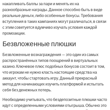
накапливать баллы за пари и менять их на
разнообразные награды. Данное способно быть в виде
реальные деньги, либо особенные бонусы. Требования
вступления в таких кампаниях могут различаться, в связи
с этим советуется вдумчиво изучать условия каждой
промоакции.
Безвложенные плюшки
Безвложенные вознаграждения — это один из самых
распространённых типов поощрений в виртуальных
казино. Ключевое плюс подобных бонусов состоит в том,
что игрокам не нужно класть настоящие средства на
аккаунт, чтобы стартовать игру. Данный прекрасный
метод для начинающих изучить платформой и испытать
себя без денежных потерь.
Необходимо учитывать, что бездепозитные плюшки часто
идут с определенными условиями отыгрыша. Обычно это