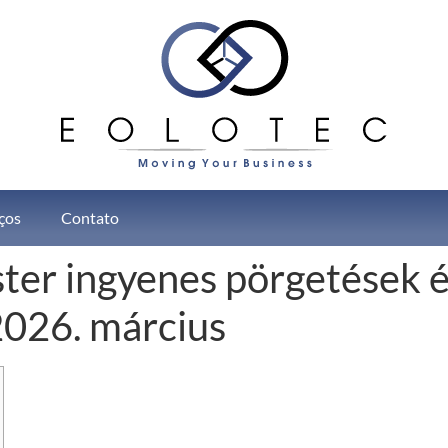
ços
Contato
ter ingyenes pörgetések é
2026. március