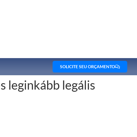
SOLICITE SEU ORÇAMENTO
s leginkább legális