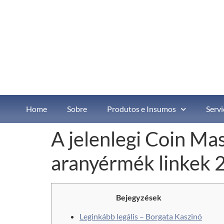
Home
Sobre
Produtos e Insumos
Servi
A jelenlegi Coin Mas
aranyérmék linkek 
Bejegyzések
Leginkább legális – Borgata Kaszinó