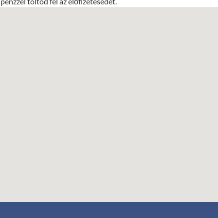
énzzel töltöd fel az előfizetésedet.