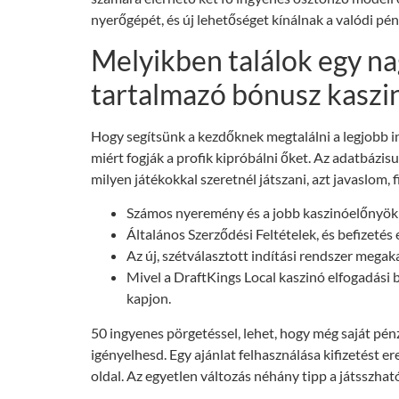
nyerőgépét, és új lehetőséget kínálnak a valódi pé
Melyikben találok egy na
tartalmazó bónusz kaszi
Hogy segítsünk a kezdőknek megtalálni a legjobb 
miért fogják a profik kipróbálni őket. Az adatbázi
milyen játékokkal szeretnél játszani, azt javaslom, f
Számos nyeremény és a jobb kaszinóelőnyök köz
Általános Szerződési Feltételek, és befizetés 
Az új, szétválasztott indítási rendszer mega
Mivel a DraftKings Local kaszinó elfogadási
kapjon.
50 ingyenes pörgetéssel, lehet, hogy még saját pé
igényelhesd. Egy ajánlat felhasználása kifizetést
oldal. Az egyetlen változás néhány tipp a játsszha