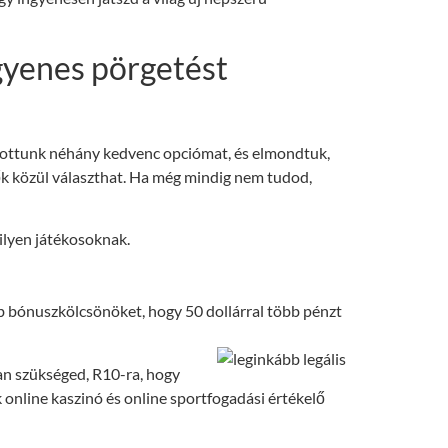
gyenes pörgetést
ztottunk néhány kedvenc opciómat, és elmondtuk,
zők közül választhat. Ha még mindig nem tudod,
 ilyen játékosoknak.
b bónuszkölcsönöket, hogy 50 dollárral több pénzt
an szükséged, R10-ra, hogy
online kaszinó és online sportfogadási értékelő