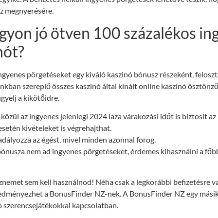
nz megnyerésére.
gyon jó ötven 100 százalékos in
nót?
ingyenes pörgetéseket egy kiváló kaszinó bónusz részeként, felos
sunkban szereplő összes kaszinó által kínált online kaszinó ösztön
igyelj a kikötőidre.
ül az ingyenes jelenlegi 2024 laza várakozási időt is biztosít az
esetén kivételeket is végrehajthat.
kadályozza az égést, mivel minden azonnal forog.
 bónusza nem ad ingyenes pörgetéseket, érdemes kihasználni a főb
nznemet sem kell használnod! Néha csak a legkorábbi befizetésre v
 eredményezhet a BonusFinder NZ-nek. A BonusFinder NZ egy másik 
tó szerencsejátékokkal kapcsolatban.