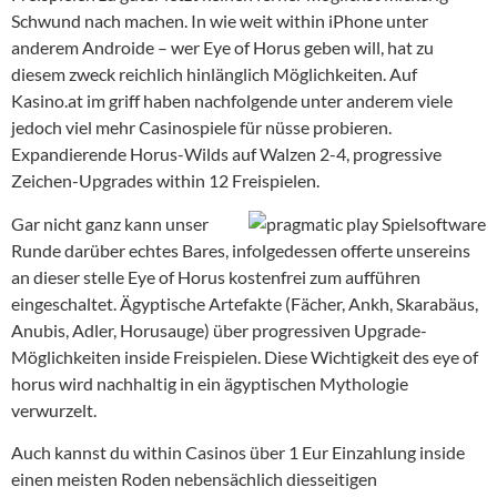
Schwund nach machen. In wie weit within iPhone unter
anderem Androide – wer Eye of Horus geben will, hat zu
diesem zweck reichlich hinlänglich Möglichkeiten. Auf
Kasino.at im griff haben nachfolgende unter anderem viele
jedoch viel mehr Casinospiele für nüsse probieren.
Expandierende Horus-Wilds auf Walzen 2-4, progressive
Zeichen-Upgrades within 12 Freispielen.
Gar nicht ganz kann unser
Runde darüber echtes Bares, infolgedessen offerte unsereins
an dieser stelle Eye of Horus kostenfrei zum aufführen
eingeschaltet. Ägyptische Artefakte (Fächer, Ankh, Skarabäus,
Anubis, Adler, Horusauge) über progressiven Upgrade-
Möglichkeiten inside Freispielen. Diese Wichtigkeit des eye of
horus wird nachhaltig in ein ägyptischen Mythologie
verwurzelt.
Auch kannst du within Casinos über 1 Eur Einzahlung inside
einen meisten Roden nebensächlich diesseitigen