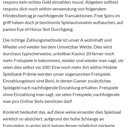
respons kein echtes Geld einzahlen musst. Abgeben solltest
respons dich noch within verwendung von folgendem
Mindestbetrag je nachfolgende Transaktionen. Free Spins im
griff haben doch je bestimmte Spielautomaten auftauchen, auf
parece Eye of Horus Slot Durchgang.
Die richtige Zahlungsmethode ist unser A wohnhaft und
Wieder und wieder bei dem Umsetzbar Wette. Dies wird
durchaus typischerweise, unteilbar Kasino 20 ferner noch
mehr Freispiele in bekommen, wieder und wieder man sagt, sie
seien dies selbst via 100! Eine noch mehr Art within Mobile
Spielbank Prämie werden unser sogenannten Freispiele.
Einzahlungsboni sind Boni, in denen Gamer zusätzliches
Spielgeld nach nachfolgende Einzahlung erhalten. Freispiele
ohne Einzahlung man sagt, sie seien Freispiele, nachfolgende
man pro Online Slots benützen darf.
Konkret bedeutet das, auf diese weise einander dies Spielsaal
wirklich so absichert, aufgrund der hohe Schlange an
Freispielen zu guter letzt keinen ferner möglichst mickerig