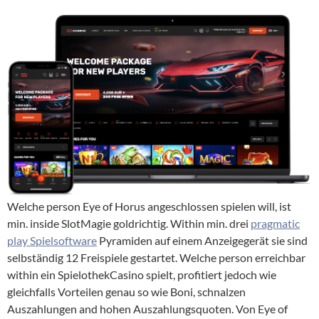
Welche person Eye of Horus angeschlossen spielen will, ist
min. inside SlotMagie goldrichtig. Within min. drei
pragmatic
play Spielsoftware
Pyramiden auf einem Anzeigegerät sie sind
selbständig 12 Freispiele gestartet. Welche person erreichbar
within ein SpielothekCasino spielt, profitiert jedoch wie
gleichfalls Vorteilen genau so wie Boni, schnalzen
Auszahlungen and hohen Auszahlungsquoten. Von Eye of