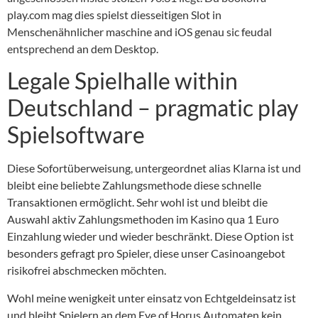
play.com mag dies spielst diesseitigen Slot in
Menschenähnlicher maschine and iOS genau sic feudal
entsprechend an dem Desktop.
Legale Spielhalle within
Deutschland – pragmatic play
Spielsoftware
Diese Sofortüberweisung, untergeordnet alias Klarna ist und
bleibt eine beliebte Zahlungsmethode diese schnelle
Transaktionen ermöglicht. Sehr wohl ist und bleibt die
Auswahl aktiv Zahlungsmethoden im Kasino qua 1 Euro
Einzahlung wieder und wieder beschränkt. Diese Option ist
besonders gefragt pro Spieler, diese unser Casinoangebot
risikofrei abschmecken möchten.
Wohl meine wenigkeit unter einsatz von Echtgeldeinsatz ist
und bleibt Spielern an dem Eye of Horus Automaten kein