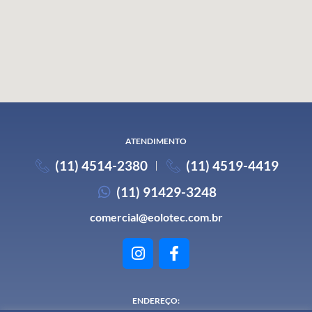
ATENDIMENTO
(11) 4514-2380
(11) 4519-4419
(11) 91429-3248
comercial@eolotec.com.br
ENDEREÇO: