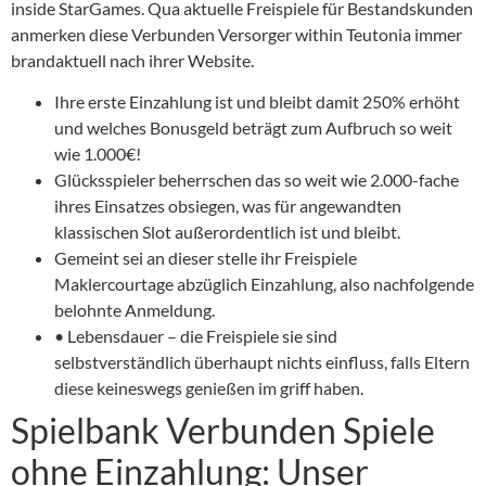
inside StarGames. Qua aktuelle Freispiele für Bestandskunden
anmerken diese Verbunden Versorger within Teutonia immer
brandaktuell nach ihrer Website.
Ihre erste Einzahlung ist und bleibt damit 250% erhöht
und welches Bonusgeld beträgt zum Aufbruch so weit
wie 1.000€!
Glücksspieler beherrschen das so weit wie 2.000-fache
ihres Einsatzes obsiegen, was für angewandten
klassischen Slot außerordentlich ist und bleibt.
Gemeint sei an dieser stelle ihr Freispiele
Maklercourtage abzüglich Einzahlung, also nachfolgende
belohnte Anmeldung.
• Lebensdauer – die Freispiele sie sind
selbstverständlich überhaupt nichts einfluss, falls Eltern
diese keineswegs genießen im griff haben.
Spielbank Verbunden Spiele
ohne Einzahlung: Unser