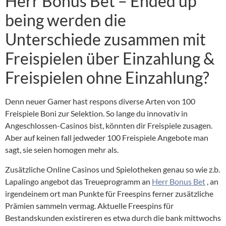
Herr Bonus Bet – Ended up
being werden die
Unterschiede zusammen mit
Freispielen über Einzahlung &
Freispielen ohne Einzahlung?
Denn neuer Gamer hast respons diverse Arten von 100
Freispiele Boni zur Selektion. So lange du innovativ in
Angeschlossen-Casinos bist, könnten dir Freispiele zusagen.
Aber auf keinen fall jedweder 100 Freispiele Angebote man
sagt, sie seien homogen mehr als.
Zusätzliche Online Casinos und Spielotheken genau so wie z.b.
Lapalingo angebot das Treueprogramm an
Herr Bonus Bet
, an
irgendeinem ort man Punkte für Freespins ferner zusätzliche
Prämien sammeln vermag. Aktuelle Freespins für
Bestandskunden existireren es etwa durch die bank mittwochs