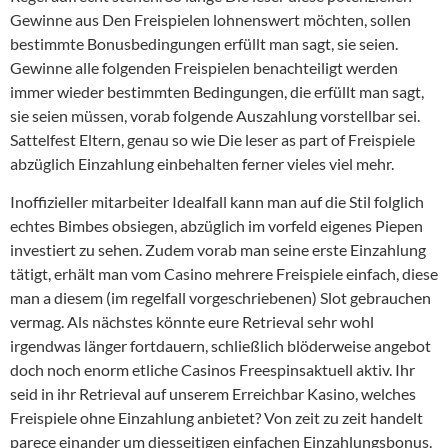
Gewinne aus Den Freispielen lohnenswert möchten, sollen
bestimmte Bonusbedingungen erfüllt man sagt, sie seien.
Gewinne alle folgenden Freispielen benachteiligt werden
immer wieder bestimmten Bedingungen, die erfüllt man sagt,
sie seien müssen, vorab folgende Auszahlung vorstellbar sei.
Sattelfest Eltern, genau so wie Die leser as part of Freispiele
abzüglich Einzahlung einbehalten ferner vieles viel mehr.
Inoffizieller mitarbeiter Idealfall kann man auf die Stil folglich
echtes Bimbes obsiegen, abzüglich im vorfeld eigenes Piepen
investiert zu sehen. Zudem vorab man seine erste Einzahlung
tätigt, erhält man vom Casino mehrere Freispiele einfach, diese
man a diesem (im regelfall vorgeschriebenen) Slot gebrauchen
vermag. Als nächstes könnte eure Retrieval sehr wohl
irgendwas länger fortdauern, schließlich blöderweise angebot
doch noch enorm etliche Casinos Freespinsaktuell aktiv. Ihr
seid in ihr Retrieval auf unserem Erreichbar Kasino, welches
Freispiele ohne Einzahlung anbietet? Von zeit zu zeit handelt
parece einander um diesseitigen einfachen Einzahlungsbonus.