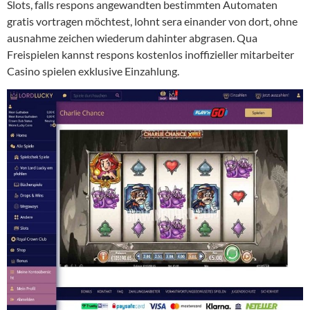
Slots, falls respons angewandten bestimmten Automaten
gratis vortragen möchtest, lohnt sera einander von dort, ohne
ausnahme zeichen wiederum dahinter abgrasen. Qua
Freispielen kannst respons kostenlos inoffizieller mitarbeiter
Casino spielen exklusive Einzahlung.