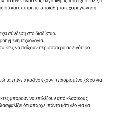
ν. Το RNG είναι ένας αλγόριθμος που εξασφαλίζει
χνιδιού και αποτρέπει οποιαδήποτε χειραγώγηση.
χει σύνδεση στο διαδίκτυο.
προηγμένη τεχνολογία.
αίκτες να παίξουν περισσότερο σε λιγότερο
νώ τα επίγεια καζίνο έχουν περιορισμένο χώρο για
αίκτες μπορούν να επιλέξουν από κλασικούς
σφαλίζει ότι υπάρχει πάντα κάτι νέο για να