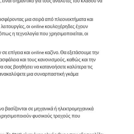
, είναι σημαντικό για τους αναλυτές του κλάδου να
προσφέροντας μια σειρά από πλεονεκτήματα και
 λειτουργίες, οι online κουλοχέρηδες έχουν
πως η τεχνολογία που χρησιμοποιείται, οι
ε επίγεια και online καζίνο. Θα εξετάσουμε την
 ασφάλεια και τους κανονισμούς, καθώς και την
θα σας βοηθήσει να κατανοήσετε καλύτερα τις
 ανακαλύψετε μια συναρπαστική γκάμα
ίνο βασίζονται σε μηχανικά ή ηλεκτρομηχανικά
νο χρησιμοποιούν φυσικούς τροχούς που