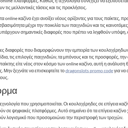
ε online πλατφόρμες. Καθώς η τεχνολογία συνεχίζει να εξελίσσεται
 τις μελλοντικές τάσεις και τις προκλήσεις.
 online καζίνο έχει ανοίξει νέους ορίζοντες για τους παίκτες, 
σβασιμότητα μέχρι την ποικιλία των παιχνιδιών και τις καινοτόμες
υπάρχουν σημαντικές διαφορές που πρέπει να ληφθούν υπόψη, ό
ιες διαφορές που διαμορφώνουν την εμπειρία των κουλοχέρηδων σ
δια, τις επιλογές παιχνιδιών, τα μπόνους και τις προσφορές, την
παίκτης είτε νέος στον κόσμο των online καζίνο, αυτή η ανάλυση 
. Μην ξεχνάτε να επισκεφτείτε το
dragonslots promo code
για να
ους.
φόρμα
τεχνολογία που χρησιμοποιείται. Οι κουλοχέρηδες σε επίγεια καζ
ούν σε ψηφιακές πλατφόρμες. Αυτό σημαίνει ότι τα επίγεια καζί
ιούν λογισμικό που προσομοιώνει την περιστροφή των τροχών.