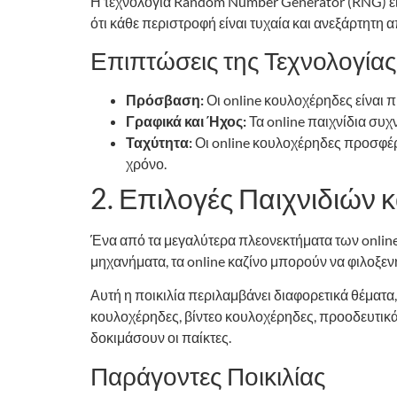
Η τεχνολογία Random Number Generator (RNG) είν
ότι κάθε περιστροφή είναι τυχαία και ανεξάρτητη
Επιπτώσεις της Τεχνολογίας
Πρόσβαση:
Οι online κουλοχέρηδες είναι 
Γραφικά και Ήχος:
Τα online παιχνίδια συχ
Ταχύτητα:
Οι online κουλοχέρηδες προσφέρ
χρόνο.
2. Επιλογές Παιχνιδιών κ
Ένα από τα μεγαλύτερα πλεονεκτήματα των online 
μηχανήματα, τα online καζίνο μπορούν να φιλοξεν
Αυτή η ποικιλία περιλαμβάνει διαφορετικά θέματ
κουλοχέρηδες, βίντεο κουλοχέρηδες, προοδευτικά 
δοκιμάσουν οι παίκτες.
Παράγοντες Ποικιλίας