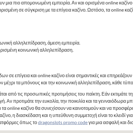
υν μια πιο απομονωμένη εμπειρία. Αν και ορισμένα online καζίν
ρισμένη σε σύγκριση με τα επίγεια καζίνο. Ωστόσο, τα online καζ
ωνική αλληλεπίδραση, άμεση εμπειρία.
ιορισμένη κοινωνική αλληλεπίδραση.
ν σε επίγεια και online καζίνο είναι σημαντικές και επηρεάζουν
ιών μέχρι τα μπόνους και την κοινωνική αλληλεπίδραση, κάθε τύ
τάται από τις προσωπικές προτιμήσεις του παίκτη. Εάν εκτιμάτε τ
ογή. Αν προτιμάτε την ευκολία, την ποικιλία και τα γενναιόδωρα μπ
ότι τα online καζίνο θα συνεχίσουν να καινοτομούν και να προσφέ
e καζίνο, η διασκέδαση και η υπεύθυνη συμμετοχή είναι το κλειδί γ
πλατφόρμες όπως το
dragonslots promo code
για μια ασφαλή και δι