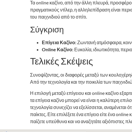
Τα online καζίνο, από την άλλη πλευρά, προσφέρο
πραγματικούς ντίλερ, η αλληλεπίδραση είναι περιο
του παιχνιδιού από το σπίτι.
Σύγκριση
Επίγεια Καζίνο:
Ζωντανή ατμόσφαιρα, κοιν
Online Καζίνο:
Ευκολία, ιδιωτικότητα, περ
Τελικές Σκέψεις
Συνοψίζοντας, οι διαφορές μεταξύ των κουλοχέρηδω
Από την τεχνολογία και την ποικιλία των παιχνιδ
Η επιλογή μεταξύ επίγειου και online καζίνο εξαρ
τα επίγεια καζίνο μπορεί να είναι η καλύτερη επιλ
τεχνολογία συνεχίζει να εξελίσσεται, αναμένεται 
παίκτες. Είτε επιλέξετε ένα επίγειο είτε ένα onlin
παίζετε υπεύθυνα και να αναζητάτε αξιόπιστες 