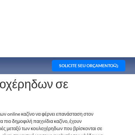
SOLICITE SEU ORÇAMENTO
λοχέρηδων σε
 των online καζίνο να φέρνει επανάσταση στον
α πιο δημοφιλή παιχνίδια καζίνο, έχουν
ορές μεταξύ των κουλοχέρηδων που βρίσκονται σε