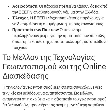
Αδειοδότηση:
Οι πάροχοι πρέπει να λάβουν άδεια από
την ΕΕΕΠ για να λειτουργούν νόμιμα στην Ελλάδα.
Έλεγχος:
Η ΕΕΕΠ ελέγχει τακτικά τους παρόχους για
να διασφαλίσει τη συμμόρφωση με τους κανονισμούς.
Προστασία των Παικτών:
Οι κανονισμοί
περιλαμβάνουν μέτρα για την προστασία των παικτών,
όπως όρια κατάθεσης, αυτο-αποκλεισμός και υπεύθυνο
παιχνίδι.
Το Μέλλον της Τεχνολογίας
Γεωεντοπισμού και της Online
Διασκέδασης
Η τεχνολογία γεωεντοπισμού εξελίσσεται συνεχώς, με νέες
τεχνικές και μεθόδους να αναπτύσσονται. Στο μέλλον,
αναμένεται ότι η ακρίβεια και η αξιοπιστία του γεωεντοπισμού
θα βελτιωθούν, προσφέροντας ακόμη μεγαλύτερη ασφάλεια