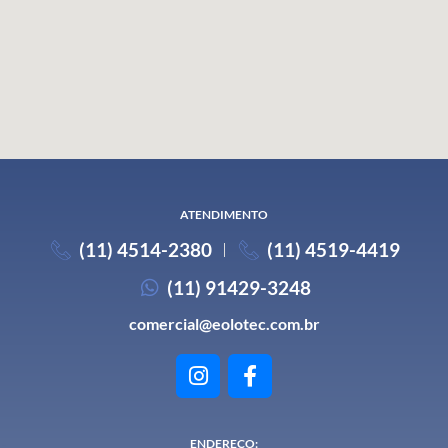
ATENDIMENTO
(11) 4514-2380
(11) 4519-4419
(11) 91429-3248
comercial@eolotec.com.br
ENDEREÇO: