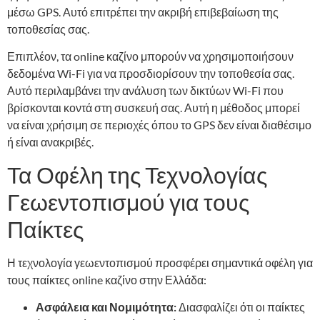
μέσω GPS. Αυτό επιτρέπει την ακριβή επιβεβαίωση της
τοποθεσίας σας.
Επιπλέον, τα online καζίνο μπορούν να χρησιμοποιήσουν
δεδομένα Wi-Fi για να προσδιορίσουν την τοποθεσία σας.
Αυτό περιλαμβάνει την ανάλυση των δικτύων Wi-Fi που
βρίσκονται κοντά στη συσκευή σας. Αυτή η μέθοδος μπορεί
να είναι χρήσιμη σε περιοχές όπου το GPS δεν είναι διαθέσιμο
ή είναι ανακριβές.
Τα Οφέλη της Τεχνολογίας
Γεωεντοπισμού για τους
Παίκτες
Η τεχνολογία γεωεντοπισμού προσφέρει σημαντικά οφέλη για
τους παίκτες online καζίνο στην Ελλάδα:
Ασφάλεια και Νομιμότητα:
Διασφαλίζει ότι οι παίκτες