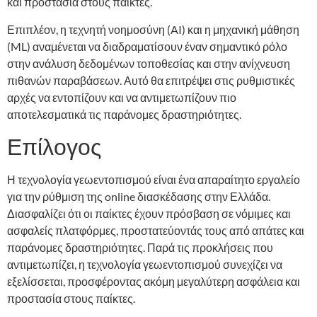
και προστασία στους παίκτες.
Επιπλέον, η τεχνητή νοημοσύνη (AI) και η μηχανική μάθηση
(ML) αναμένεται να διαδραματίσουν έναν σημαντικό ρόλο
στην ανάλυση δεδομένων τοποθεσίας και στην ανίχνευση
πιθανών παραβάσεων. Αυτό θα επιτρέψει στις ρυθμιστικές
αρχές να εντοπίζουν και να αντιμετωπίζουν πιο
αποτελεσματικά τις παράνομες δραστηριότητες.
Επίλογος
Η τεχνολογία γεωεντοπισμού είναι ένα απαραίτητο εργαλείο
για την ρύθμιση της online διασκέδασης στην Ελλάδα.
Διασφαλίζει ότι οι παίκτες έχουν πρόσβαση σε νόμιμες και
ασφαλείς πλατφόρμες, προστατεύοντάς τους από απάτες και
παράνομες δραστηριότητες. Παρά τις προκλήσεις που
αντιμετωπίζει, η τεχνολογία γεωεντοπισμού συνεχίζει να
εξελίσσεται, προσφέροντας ακόμη μεγαλύτερη ασφάλεια και
προστασία στους παίκτες.