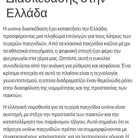
Ελλάδα
Η online διασκέδαση έχει κατακτήσει την Ελλάδα,
προσφέροντας μια πληθώρα επιλογών για τους λάτρεις των
τυχερών παιχνιδιών. Από τα κλασικά παιχνίδια καζίνο μέχρι
τα αθλητικά στοιχήματα, η ψηφιακή εποχή έχει φέρει την
ψυχαγωγία στα χέρια μας. Ωστόσο, αυτή η ευκολία
συνοδεύεται από την ανάγκη για ρύθμιση και ασφάλεια. Ένα
κρίσιμο στοιχείο σε αυτό το πλαίσιο είναι η τεχνολογία
γεωεντοπισμού, η οποία διαδραματίζει έναν θεμελιώδη ρόλο
στην διασφάλιση της νομιμότητας και της προστασίας των
παικτών.
Η ελληνική νομοθεσία για τα τυχερά παιχνίδια online είναι
αυστηρή, με στόχο την προστασία των παικτών και την
καταπολέμηση του παράνομου τζόγου. Αυτό σημαίνει ότι οι
πάροχοι online παιχνιδιών πρέπει να συμμορφώνονται με
συγκεκριμένους κανονισμούς για να λειτουργούν νόμιμα. Η