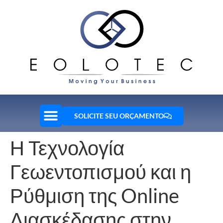
SOLICITE SEU ORÇAMENTO
Η Τεχνολογία
Γεωεντοπισμού και η
Ρύθμιση της Online
Διασκέδασης στην