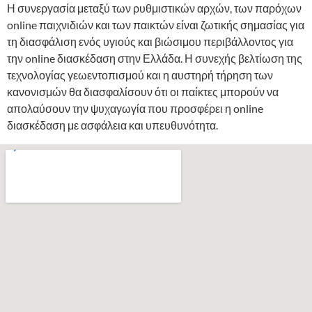
Η συνεργασία μεταξύ των ρυθμιστικών αρχών, των παρόχων
online παιχνιδιών και των παικτών είναι ζωτικής σημασίας για
τη διασφάλιση ενός υγιούς και βιώσιμου περιβάλλοντος για
την online διασκέδαση στην Ελλάδα. Η συνεχής βελτίωση της
τεχνολογίας γεωεντοπισμού και η αυστηρή τήρηση των
κανονισμών θα διασφαλίσουν ότι οι παίκτες μπορούν να
απολαύσουν την ψυχαγωγία που προσφέρει η online
διασκέδαση με ασφάλεια και υπευθυνότητα.