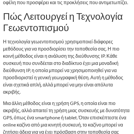
οφέλη που προσφέρει και τις προκλήσεις που αντιμετωπίζει.
Πώς Λειτουργεί η Τεχνολογία
Γεωεντοπισμού
Η τεχνολογία γεωεντοπισμού χρησιμοποιεί διάφορες
μεθόδους για να προσδιορίσει την τοποθεσία σας. Η πιο
κοινή μέθοδος είναι η ανάλυση της διεύθυνσης IP. Κάθε
συσκευή που συνδέεται στο διαδίκτυο έχει μια μοναδική
διεύθυνση IP, η οποία μπορεί να χρησιμοποιηθεί για να
προσδιοριστεί η γενική γεωγραφική θέση. Αυτή η μέθοδος
είναι σχετικά απλή, αλλά μπορεί να μην είναι απόλυτα
ακριβής.
Μια άλλη μέθοδος είναι η χρήση GPS, η οποία είναι πιο
ακριβής, αλλά απαιτεί τη χρήση μιας συσκευής με δυνατότητα
GPS, όπως ένα smartphone ή tablet. Όταν επισκέπτεστε ένα
online καζίνο από μια κινητή συσκευή, το καζίνο μπορεί να
ζητήσει άδεια για να έχει πρόσβαση στην τοποθεσία σας