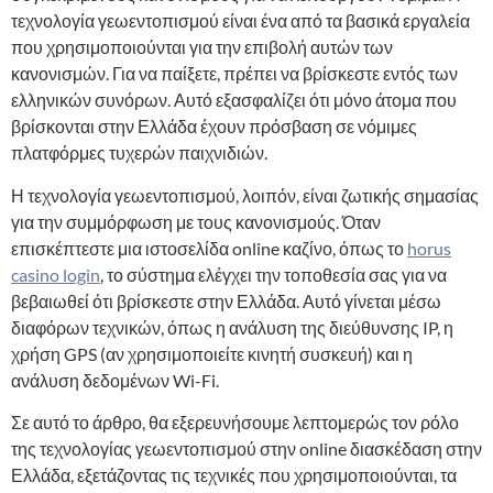
τεχνολογία γεωεντοπισμού είναι ένα από τα βασικά εργαλεία
που χρησιμοποιούνται για την επιβολή αυτών των
κανονισμών. Για να παίξετε, πρέπει να βρίσκεστε εντός των
ελληνικών συνόρων. Αυτό εξασφαλίζει ότι μόνο άτομα που
βρίσκονται στην Ελλάδα έχουν πρόσβαση σε νόμιμες
πλατφόρμες τυχερών παιχνιδιών.
Η τεχνολογία γεωεντοπισμού, λοιπόν, είναι ζωτικής σημασίας
για την συμμόρφωση με τους κανονισμούς. Όταν
επισκέπτεστε μια ιστοσελίδα online καζίνο, όπως το
horus
casino login
, το σύστημα ελέγχει την τοποθεσία σας για να
βεβαιωθεί ότι βρίσκεστε στην Ελλάδα. Αυτό γίνεται μέσω
διαφόρων τεχνικών, όπως η ανάλυση της διεύθυνσης IP, η
χρήση GPS (αν χρησιμοποιείτε κινητή συσκευή) και η
ανάλυση δεδομένων Wi-Fi.
Σε αυτό το άρθρο, θα εξερευνήσουμε λεπτομερώς τον ρόλο
της τεχνολογίας γεωεντοπισμού στην online διασκέδαση στην
Ελλάδα, εξετάζοντας τις τεχνικές που χρησιμοποιούνται, τα